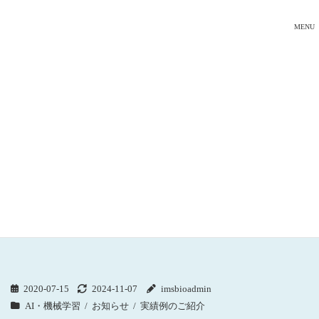
MENU
お知らせ
トップ
お知らせ
AI・機械学習
MolDesk Basic / MolDesk Screening ver.1.1.71 をリリースしました。回帰分
析による化合物の各種物性特性値の予測が可能になりました。
2020-07-15
2024-11-07
imsbioadmin
AI・機械学習
お知らせ
実績例のご紹介