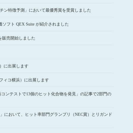
クロマチン特徴予測」において最優秀賞を受賞しました
ソフト QEX Suite が紹介されました
.1.0 を販売開始しました
船堀）に出展します
orum（パシフィコ横浜）に出展します
コンテストで13個のヒット化合物を発見」の記事で2部門の
２」において、ヒット率部門グランプリ（NEC賞）とリガンド