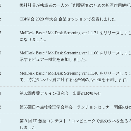
0
弊社社員が執筆者の一人の「創薬研究のための相互作用解析
2
CBI学会 2020 年大会 企業セッションで発表しました
5
MolDesk Basic / MolDesk Screening ver.1.
になりました。
9
MolDesk Basic / MolDesk Screening ver.1.1.6
示するビュアー機能を追加しました。
2
MolDesk Basic / MolDesk Screening ver.1.1
て、特定タンパク質に対する化合物の活性値を予測します。
4
第32回農薬デザイン研究会 出展のお知らせ
2
第55回日本生物物理学会年会 ランチョンセミナー開催のお
1
第３回 IT 創薬コンテスト「コンピュータで薬のタネを創
しました