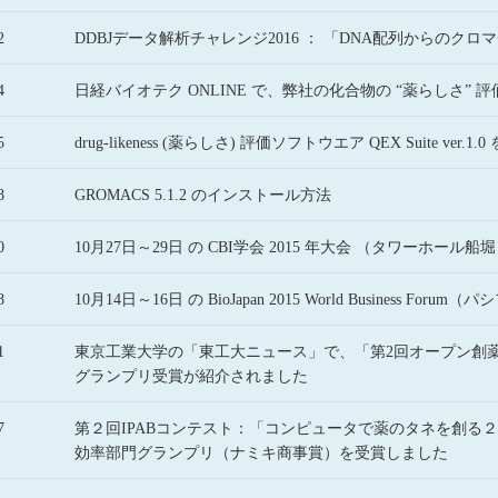
2
DDBJデータ解析チャレンジ2016 ： 「DNA配列からの
4
日経バイオテク ONLINE で、弊社の化合物の “薬らしさ” 評価
5
drug-likeness (薬らしさ) 評価ソフトウエア QEX Suite ver
8
GROMACS 5.1.2 のインストール方法
0
10月27日～29日 の CBI学会 2015 年大会 （タワーホール
8
10月14日～16日 の BioJapan 2015 World Business F
1
東京工業大学の「東工大ニュース」で、「第2回オープン創薬
グランプリ受賞が紹介されました
7
第２回IPABコンテスト：「コンピュータで薬のタネを創る
効率部門グランプリ（ナミキ商事賞）を受賞しました