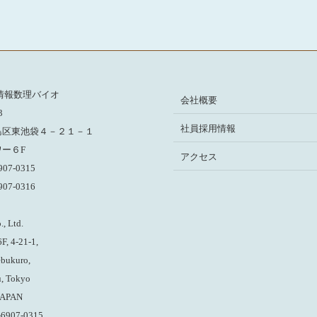
情報数理バイオ
会社概要
3
社員採用情報
島区東池袋４－２１－１
ー６F
アクセス
6907-0315
6907-0316
, Ltd.
F, 4-21-1,
ebukuro,
, Tokyo
JAPAN
-6907-0315