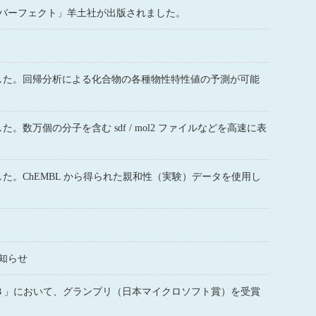
パーフェクト」羊土社が出版されました。
1.71 をリリースしました。回帰分析による化合物の各種物性特性値の予測が可能
6 をリリースしました。数万個の分子を含む sdf / mol2 ファイルなどを高速に表
.46 をリリースしました。ChEMBL から得られた親和性（実験）データを使用し
知らせ
る３」において、グランプリ（日本マイクロソフト賞）を受賞