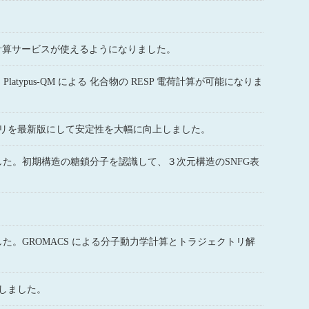
MACS 計算サービスが使えるようになりました。
ト Platypus-QM による 化合物の RESP 電荷計算が可能になりま
描画ライブラリを最新版にして安定性を大幅に向上しました。
1.87 をリリースしました。初期構造の糖鎖分子を認識して、３次元構造のSNFG表
.83 をリリースしました。GROMACS による分子動力学計算とトラジェクトリ解
しました。