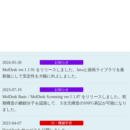
2024-11-07
お知らせ
MolDesk で Chiral 株式会社によるクラウドでの GROMACS 計算サー
ビスが使えるようになりました。
2024-08-13
お知らせ
MolDesk ver.1.1.96 をリリースしました。量子化学計算ソフト
Platypus-QM による 化合物の RESP 電荷計算が可能になりました。
2024-05-28
お知らせ
MolDesk ver.1.1.91 をリリースしました。Javaと描画ライブラリを最
新版にして安定性を大幅に向上しました。
2023-07-19
お知らせ
MolDesk Basic / MolDesk Screening ver.1.1.87 をリリースしました。初
期構造の糖鎖分子を認識して、３次元構造のSNFG表記が可能になり
ました。
2023-04-07
AI・機械学習