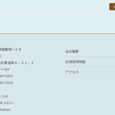
情報数理バイオ
会社概要
3
社員採用情報
島区東池袋４－２１－１
ー６F
アクセス
6907-0315
6907-0316
, Ltd.
F, 4-21-1,
ebukuro,